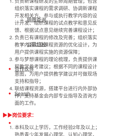
负责新课程研发的生命周期管理；包含
组织落实课程的需求调研、协调新课程
开发相关方、参与或执行教学内容的设
捐赠查询
计开发、组织课程的试点教学和意见反
馈、根据试点意见继续完善课程设计；
负责已有课程的修改及完善；组织落实
公募信披
教学内容以及课程资源的优化设计，为
用户提供课程实施的资源保障；
参与梦想课程的理论梳理，负责提供课
程教学参考建议；根据不同的课程设计
合作伙伴
意图，为用户提供教学建议并可做现场
支持和指导；
联结课程资源，搭建平台进行内外部协
Search
作，支持基金会内部专业指导及咨询方
面的工作。
▶▶岗位要求：
本科及以上学历，工作经验2年及以上；
熟悉青少年发展心理学、认知心理学，