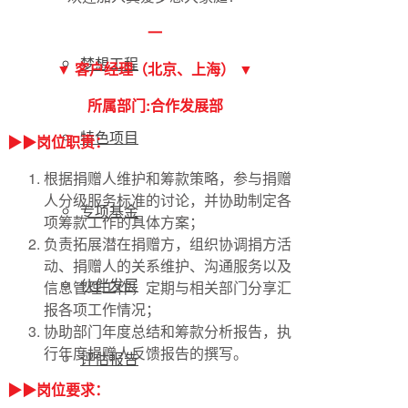
一
梦想工程
▼ 客户经理（北京、上海） ▼
所属部门:合作发展部
特色项目
▶▶岗位职责：
根据捐赠人维护和筹款策略，参与捐赠
人分级服务标准的讨论，并协助制定各
专项基金
项筹款工作的具体方案；
负责拓展潜在捐赠方，组织协调捐方活
动、捐赠人的关系维护、沟通服务以及
伙伴发展
信息管理工作，定期与相关部门分享汇
报各项工作情况；
协助部门年度总结和筹款分析报告，执
行年度捐赠人反馈报告的撰写。
评估报告
▶▶岗位要求：