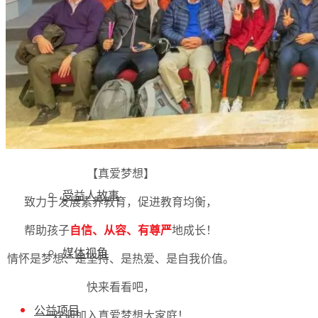
年报动态
党政要闻
机构动态
【真爱梦想】
受益人故事
致力于发展素养教育，促进教育均衡，
帮助孩子
自信、从容、有尊严
地成长！
媒体视角
情怀是梦想、是坚持、是热爱、是自我价值。
快来看看吧，
公益项目
欢迎加入真爱梦想大家庭！