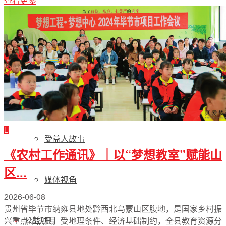
查看更多
年报动态
党政要闻
机构动态
受益人故事
《农村工作通讯》｜以“梦想教室”赋能山
区...
媒体视角
2026-06-08
贵州省毕节市纳雍县地处黔西北乌蒙山区腹地，是国家乡村振
公益项目
兴重点帮扶县。受地理条件、经济基础制约，全县教育资源分