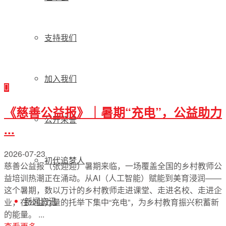
支持我们
加入我们
《慈善公益报》｜暑期“充电”，公益助力
公开荣誉
...
2026-07-23
初代追梦人
慈善公益报（张迎迎）暑期来临，一场覆盖全国的乡村教师公
益培训热潮正在涌动。从AI（人工智能）赋能到美育浸润——
这个暑期，数以万计的乡村教师走进课堂、走进名校、走进企
新闻资讯
业，在公益力量的托举下集中“充电”，为乡村教育振兴积蓄新
的能量。 ...