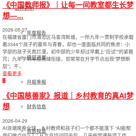
《中国教师报》｜让每一间教室都生长梦
公开透明
想—...
2026-05-27
年度报告
在福建省厦门市海沧区马銮湾新城，一所九年一贯制学校承载
着3344个孩子的童年与青春，却也一度面临共同的焦虑：小
学部的孩子天真烂漫，初中部的少年却过早戴上“应试””的紧箍
项目进展
咒；九年学制本应无缝衔接，却常常在升学节点出现“梦想断
层”；不...
查看更多
月报季报
《中国慈善家》报道｜乡村教育的真AI梦
想
财务信息
2026-04-29
AI浪潮席卷全球，乡村教师和孩子们一个都不能落下 “AI能帮
资质规章
我们做点什么？” 从北京培训回去后，几乎每堂课每项工作，