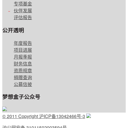
专项基金
伙伴发展
English
评估报告
公开透明
年度报告
项目进展
月报季报
财务信息
资质规章
捐赠查询
公募信披
梦想盒子公众号
© 2011 Copyright 沪ICP备13042466号-3
沪公网安备 31011502003594号