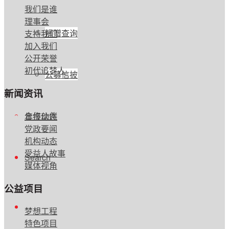
我们是谁
理事会
捐赠查询
支持我们
加入我们
公开荣誉
初代追梦人
公募信披
新闻资讯
合作伙伴
年报动态
党政要闻
机构动态
受益人故事
Search
媒体视角
公益项目
梦想工程
特色项目