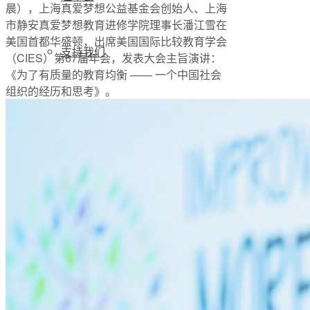
晨），上海真爱梦想公益基金会创始人、上海
市静安真爱梦想教育进修学院理事长潘江雪在
美国首都华盛顿，出席美国国际比较教育学会
支持我们
（CIES）第67届年会，发表大会主旨演讲：
《为了有质量的教育均衡 —— 一个中国社会
组织的经历和思考》。
加入我们
公开荣誉
初代追梦人
新闻资讯