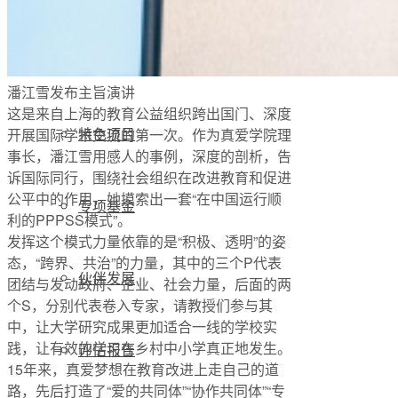
梦想工程
潘江雪发布主旨演讲
这是来自上海的教育公益组织跨出国门、深度
特色项目
开展国际学术交流的第一次。作为真爱学院理
事长，潘江雪用感人的事例，深度的剖析，告
诉国际同行，围绕社会组织在改进教育和促进
公平中的作用，她摸索出⼀套“在中国运⾏顺
专项基金
利的PPPSS模式”。
发挥这个模式力量依靠的是“积极、透明”的姿
态，“跨界、共治”的力量，其中的三个P代表
伙伴发展
团结与发动政府、企业、社会力量，后面的两
个S，分别代表卷⼊专家，请教授们参与其
中，让大学研究成果更加适合⼀线的学校实
践，让有效的学习在乡村中小学真正地发⽣。
评估报告
15年来，真爱梦想在教育改进上走自己的道
路，先后打造了“爱的共同体”“协作共同体”“专