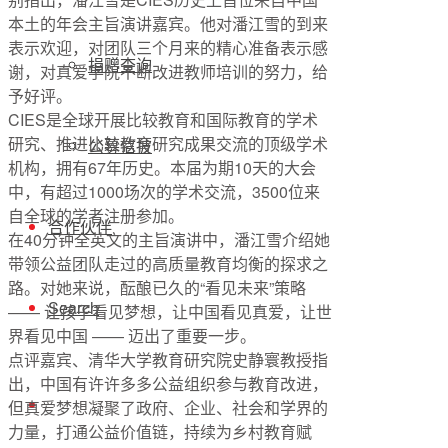
本土的年会主旨演讲嘉宾。他对潘江雪的到来
表示欢迎，对团队三个月来的精心准备表示感
捐赠查询
谢，对真爱学院不断改进教师培训的努力，给
予好评。
CIES是全球开展比较教育和国际教育的学术
研究、推进比较教育研究成果交流的顶级学术
公募信披
机构，拥有67年历史。本届为期10天的大会
中，有超过1000场次的学术交流，3500位来
自全球的学者注册参加。
合作伙伴
在40分钟全英文的主旨演讲中，潘江雪介绍她
带领公益团队走过的高质量教育均衡的探求之
路。对她来说，酝酿已久的“看见未来”策略
Search
—— 让孩子看见梦想，让中国看见真爱，让世
界看见中国 —— 迈出了重要一步。
点评嘉宾、清华大学教育研究院史静寰教授指
出，中国有许许多多公益组织参与教育改进，
但真爱梦想凝聚了政府、企业、社会和学界的
力量，打通公益价值链，持续为乡村教育赋