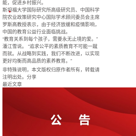
能，促进乡村振兴。
斯坦福大学国际研究所高级研究员、中国科学
English
院农业政策研究中心国际学术顾问委员会主席
罗斯高教授表示，由于经济放缓和疫情影响，
中国的教育公益行业面临挑战。
“教育关系到每个孩子，需要永无止境的爱。”
潘江雪说。 “追求公平的素质教育不可能一蹴
而就。从战略到实践，我们不断改进，以实现
更好均衡而高品质的素养教育。”
非特殊说明，本文版权归原作者所有，转载请
注明出处。
分享
最近文章