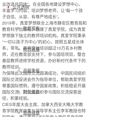
业改进共同体”，在全国各地建设梦想中心，
公开透明
丰富学习内容，培训梦想老师，让“每一个孩
子自信、从容、有尊严地成长”。
2019年，真爱梦想联合上海市静安区教育局和
年度报告
教育科学出版社，创建了真爱学院，成为真爱
梦想旗下独立的教师培训机构。真爱学院秉承
“一切以孩子为中心”的初心，按照五星成长体
系，常年、⾼密度地培训超过10万名乡村教
项目进展
师，还在教育部支持下，参与国培项目，整合
基层教师进修学校资源，办好新时代条件下的
教师培训。
月报季报
为保障此次国际交流圆满成功，中国民间组织
国际交流促进会作为指导单位，帮助真爱学院
尊重国际惯例，遵守国家政策，积极稳妥开展
财务信息
国际交流，为民间组织参与国际交流探索途
径，积累经验。
CIES年度大会主席、加拿大西安大略大学教
育学院教育政策与领导学系主任李军教授也特
资质规章
别指出，潘江雪是CIES历史上首位来自中国