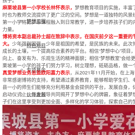
孩子。
麻栗坡县第一小学校长林怀表示，
梦想教育项目的实施，丰富
时也为教师交流提供了更广泛的空间。梦想是一道独特的风景
梦想工程
第一小学将把梦想课程融入到日常教学，进一步培养孩子们的
力量。
博将资本副总裁孙士超在致辞中表示，在国庆前夕这一重要的节
大。
少年强则国强，少年是祖国的希望，是民族的未来。此次博
特色项目
成长的土壤，一个提高综合素养的平台。相信“梦想中心”项目
向上、奋发有为、乐观生活的精神面貌；相信“梦想教室”会给
栗坡第一小学的孩子们努力学习，树立理想，砥砺品格，做一
专项基金
真爱梦想业务总监欧阳嘉力表示
，从2021年11月开始，在
非常感谢博将的支持，希望通过素养教育，能够帮助学生们、
县一小的师生们能够充分利用基金会提供的平台，发展自身，
启动仪式上，与会领导共同揭开了梦想中心的牌匾，象征着梦
伙伴发展
子们在这里享受到更加全面、多样化的学习体验，探索自己的
评估报告