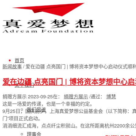
首页
新闻故事
/
爱在边疆 点亮国门 | 博将资本梦想中心启动仪式顺利举
爱在边疆 点亮国门 | 博将资本梦想中心
关于我们
捐赠方展示
2023-09-25
在：
捐赠方展示
/
通过：
博慧
这是一场爱的传递，也是一个幸福的约定。
我们是谁
9月25日，国庆前夕，上海真爱梦想公益基金会（以下简称：
门”项目正式启动。
涓涓细流汇成海，点点纤尘积就山。在这所距离杭州2200余
理事会