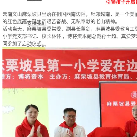
引领孩子开启
云南文山麻栗坡县坐落在祖国西南边陲，毗邻越南，是一个美
的红色底蕴，诞生了艰苦奋战、无私奉献的老山精神。
支持我们
活动当天，麻栗坡县委常委、副县长董剑，麻栗坡县委教育工
小学党支部书记、校长林怀 ，博将资本副总裁孙士超、真爱梦
同参加了启动仪式。
加入我们
公开荣誉
初代追梦人
新闻资讯