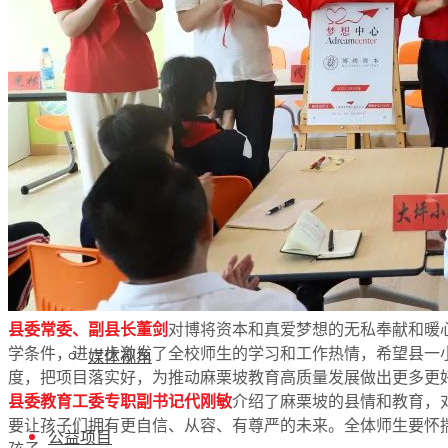
年报动态
党政要闻
机构动态
受益人故事
县委常委、副县长董剑
对博将资本和真爱梦想的无私奉献和暖
学条件，进一步激发了全校师生的学习和工作热情，希望县一
媒体视角
度，把项目落实好，为推动麻栗坡教育高质量发展做出更多更
县委教育工委专职副书记代刚敏
介绍了麻栗坡的县情和教育，
要让孩子们拥有更自信、从容、有尊严的未来。全体师生要怀
公益项目