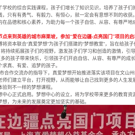
了学校的综合实践课程，孩子们增长了知识见识，培养了孩子们
线，只有有勇气、有毅力、有恒心，就一定会有意想不到的收获
内在品德和核心素养，为助力每一个孩子自信、从容、有尊严地
点来到英雄的城市麻栗坡，参加“爱在边疆-点亮国门”项目的启
将资本联合“真爱梦想”为孩子们搭建的“梦想教室”，旨在给孩
，将持续拓展孩子们的视野，激发孩子们学习和创造的激情，引
更多的孩子带来快乐，引领孩子们开启自信、从容、有尊严的成
个求真、有爱、追梦的孩子。
上海市合作交流办的指导下，真爱梦想开始推进落实该项目在文山
老师们建立平台，打开视野，从而能够让自己找到更多的人生发
体验到不一样的梦想课程。
想中心正式启用。梦想中心的设立，将为学校带来更多的教育资
梦想，为未来的发展奠定更加坚实的基础。