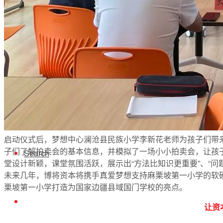
捐赠查询
公募信披
合作伙伴
启动仪式后，梦想中心澜沧县民族小学李新花老师为孩子们带
子们了解拍卖会的基本信息，并模拟了一场小小拍卖会，让孩
Search
堂设计新颖，课堂氛围活跃，展示出“方法比知识更重要”、“问
未来几年，博将资本将携手真爱梦想支持麻栗坡第一小学的软
栗坡第一小学打造为国家边疆县域国门学校的亮点。
让资