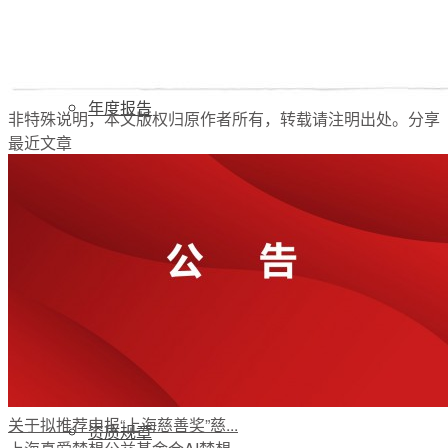
公开透明
年度报告
非特殊说明，本文版权归原作者所有，转载请注明出处。
分享
最近文章
项目进展
月报季报
财务信息
关于拟推荐申报“上海慈善奖”慈...
资质规章