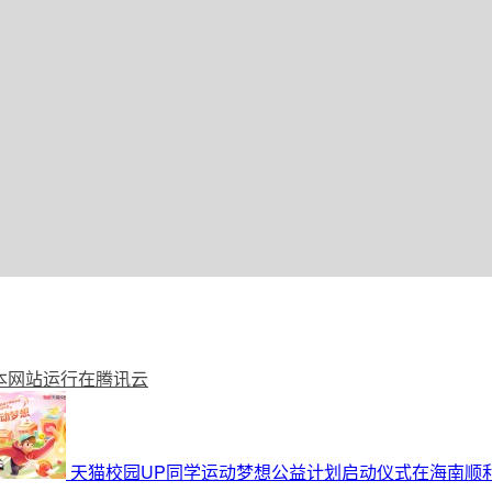
天猫校园UP同学运动梦想公益计划启动仪式在海南顺利进