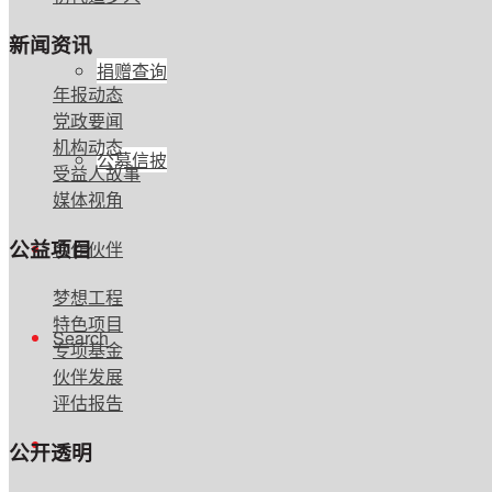
新闻资讯
捐赠查询
年报动态
党政要闻
机构动态
公募信披
受益人故事
媒体视角
公益项目
合作伙伴
梦想工程
特色项目
Search
专项基金
伙伴发展
评估报告
公开透明