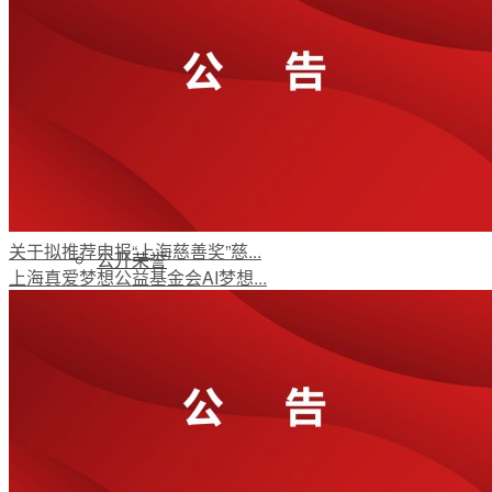
支持我们
加入我们
关于拟推荐申报“上海慈善奖”慈...
公开荣誉
上海真爱梦想公益基金会AI梦想...
初代追梦人
新闻资讯