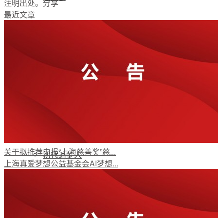
注明出处。
分享
最近文章
支持我们
加入我们
公开荣誉
关于拟推荐申报“上海慈善奖”慈...
初代追梦人
上海真爱梦想公益基金会AI梦想...
新闻资讯