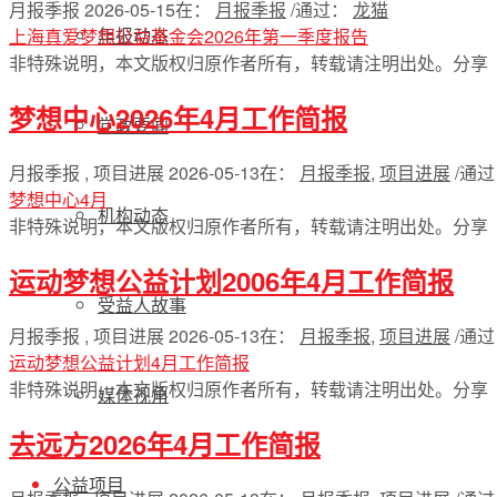
月报季报
2026-05-15
在：
月报季报
/
通过：
龙猫
年报动态
上海真爱梦想公益基金会2026年第一季度报告
非特殊说明，本文版权归原作者所有，转载请注明出处。
分享
梦想中心2026年4月工作简报
党政要闻
月报季报 , 项目进展
2026-05-13
在：
月报季报
,
项目进展
/
通
梦想中心4月
机构动态
非特殊说明，本文版权归原作者所有，转载请注明出处。
分享
运动梦想公益计划2006年4月工作简报
受益人故事
月报季报 , 项目进展
2026-05-13
在：
月报季报
,
项目进展
/
通
运动梦想公益计划4月工作简报
非特殊说明，本文版权归原作者所有，转载请注明出处。
分享
媒体视角
去远方2026年4月工作简报
公益项目