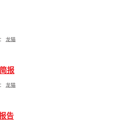
过：
龙猫
作简报
过：
龙猫
报告