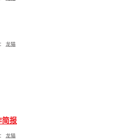
过：
龙猫
作简报
过：
龙猫