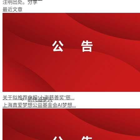
注明出处。
分享
最近文章
支持我们
加入我们
公开荣誉
关于拟推荐申报“上海慈善奖”慈...
初代追梦人
上海真爱梦想公益基金会AI梦想...
新闻资讯