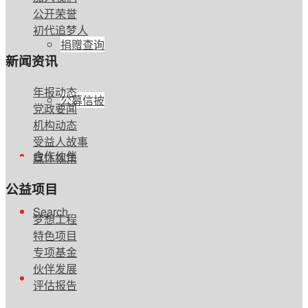
公开荣誉
初代追梦人
捐赠查询
新闻资讯
年报动态
公募信披
党政要闻
机构动态
受益人故事
合作伙伴
媒体视角
公益项目
Search
梦想工程
特色项目
专项基金
伙伴发展
评估报告