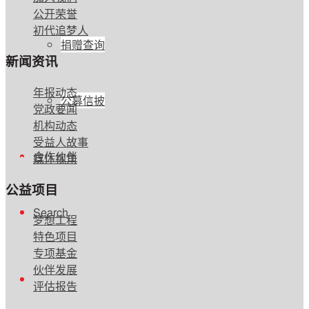
公开荣誉
初代追梦人
捐赠查询
新闻资讯
年报动态
公募信披
党政要闻
机构动态
受益人故事
合作伙伴
媒体视角
公益项目
Search
梦想工程
特色项目
专项基金
伙伴发展
评估报告