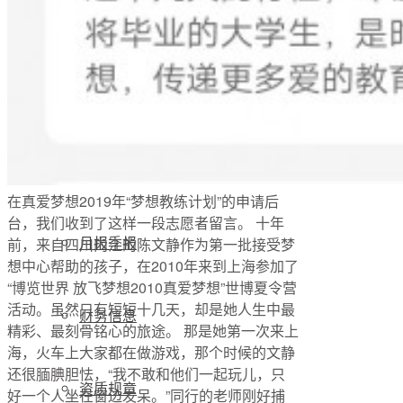
公开透明
年度报告
项目进展
在真爱梦想2019年“梦想教练计划”的申请后
台，我们收到了这样一段志愿者留言。 十年
月报季报
前，来自四川内江的陈文静作为第一批接受梦
想中心帮助的孩子，在2010年来到上海参加了
“博览世界 放飞梦想2010真爱梦想”世博夏令营
活动。虽然只有短短十几天，却是她人生中最
财务信息
精彩、最刻骨铭心的旅途。 那是她第一次来上
海，火车上大家都在做游戏，那个时候的文静
还很腼腆胆怯，“我不敢和他们一起玩儿，只
资质规章
好一个人坐在窗边发呆。”同行的老师刚好捕