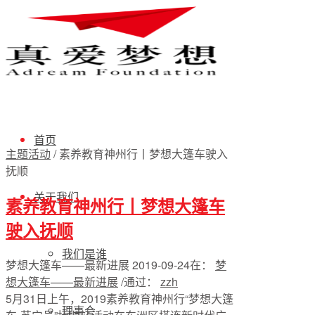
首页
主题活动
/
素养教育神州行丨梦想大篷车驶入
抚顺
关于我们
素养教育神州行丨梦想大篷车
驶入抚顺
我们是谁
梦想大篷车——最新进展
2019-09-24
在：
梦
想大篷车——最新进展
/
通过：
zzh
5月31日上午，2019素养教育神州行“梦想大篷
理事会