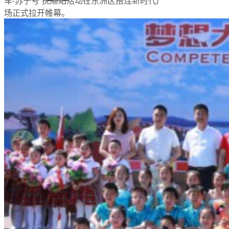
车-苏宁号”抚顺站活动在东洲区搭连新时代广
场正式拉开帷幕。
支持我们
加入我们
公开荣誉
初代追梦人
新闻资讯