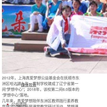
年报动态
党政要闻
机构动态
受益人故事
2012年，上海真爱梦想公益基金会在抚顺市东
洲区哈达镇九年一贯制学校建成了辽宁省第一
媒体视角
间“梦想中心”；2018年，该校第二间6.0版本的
“梦想中心”落地。
几年来，真爱梦想陪伴东洲区教师践行素养教
公益项目
育理念，通过开展课堂教学研讨活动、梦想课